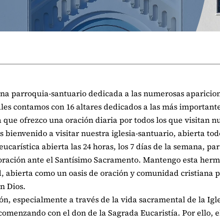
, una parroquia-santuario dedicada a las numerosas aparicio
uales contamos con 16 altares dedicados a las más importante
a que ofrezco una oración diaria por todos los que visitan n
 bienvenido a visitar nuestra iglesia-santuario, abierta tod
 eucarística abierta las 24 horas, los 7 días de la semana, pa
ración ante el Santísimo Sacramento. Mantengo esta her
d, abierta como un oasis de oración y comunidad cristiana 
n Dios.
n, especialmente a través de la vida sacramental de la Igle
comenzando con el don de la Sagrada Eucaristía. Por ello, e