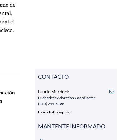
ismo de
ental,
uial el
ncisco.
CONTACTO
Laurie Murdock
rmación
Eucharistic Adoration Coordinator
 a
(415) 244-8186
Laurie habla español
MANTENTE INFORMADO