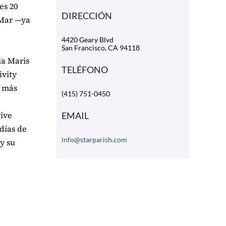
es 20
DIRECCIÓN
 Mar —ya
4420 Geary Blvd
San Francisco, CA 94118
la Maris
TELÉFONO
ivity
r más
(415) 751-0450
vive
EMAIL
 días de
info@starparish.com
y su