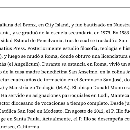
aliana del Bronx, en City Island, y fue bautizado en Nuestr
vania, y se graduó de la escuela secundaria en 1979. En 198
sidad Estatal de Pensilvania, tras lo cual se trasladó a San
natius Press. Posteriormente estudió filosofía, teología e his
a), y luego se mudó a Roma, donde obtuvo una licenciatura 
omás (el Angelicum). Durante su estancia en Roma, vivió un 
ro de la casa madre benedictina San Anselmo, en la colina A
tar cuatro años de formación en el Seminario San José, d
v.) y Maestría en Teología (M.A.). El obispo Donald Montros
. Ha servido en asignaciones parroquiales en Lodi, Manteca
ector diocesano de vocaciones a tiempo completo. Desde ju
Católica San José en Modesto. En agosto de 2012, el P. Illo fu
e en Santa Paula. Actualmente, el P. Illo se desempeña c
ncisco, California.