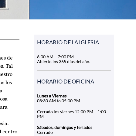
HORARIO DE LA IGLESIA
6:00 AM – 7:00 PM
nes de
Abierto los 365 días del año.
s. Tal
uestro
HORARIO DE OFICINA
os los
ra
Lunes a Viernes
mosa
08:30 AM to 05:00 PM
para
Cerrado los viernes 12:00 PM – 1:00
PM
sia.
Sábados, domingos y feriados
l centro
Cerrado