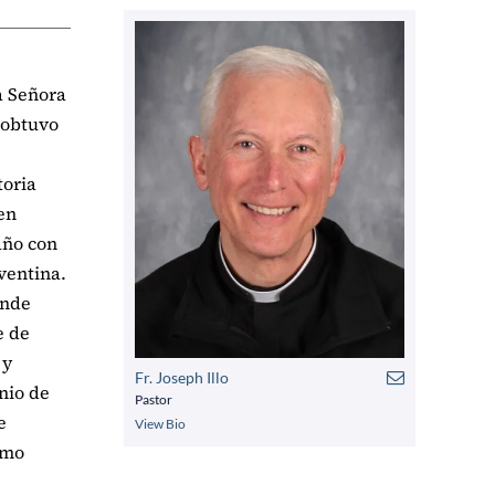
a Señora
3 obtuvo
toria
en
año con
ventina.
onde
e de
 y
Fr. Joseph Illo
nio de
Pastor
e
View Bio
omo